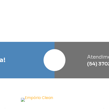
Atendim
a!
(54) 370