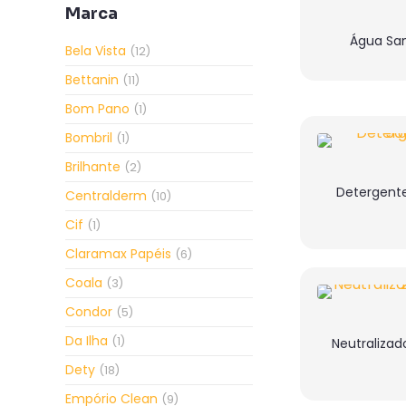
Marca
Água San
Bela Vista
(12)
Bettanin
(11)
Bom Pano
(1)
Bombril
(1)
Brilhante
(2)
Detergent
Centralderm
(10)
Cif
(1)
Claramax Papéis
(6)
Coala
(3)
Condor
(5)
Da Ilha
(1)
Neutralizad
Dety
(18)
Empório Clean
(9)