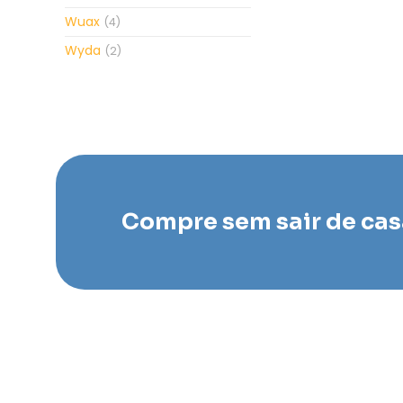
Wuax
(4)
Wyda
(2)
Compre sem sair de cas