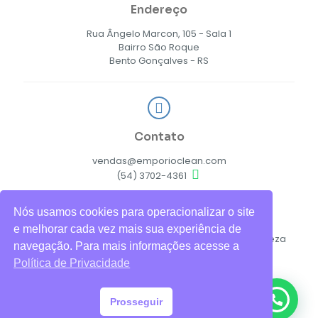
Endereço
Rua Ângelo Marcon, 105 - Sala 1
Bairro São Roque
Bento Gonçalves - RS
Contato
vendas@emporioclean.com
(54) 3702-4361
Nós usamos cookies para operacionalizar o site
e melhorar cada vez mais sua experiência de
© 2026 Empório Clean Soluções em Higiene e Limpeza
navegação. Para mais informações acesse a
Ltda.
Política de Privacidade
Política de Privacidade
Prosseguir