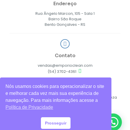
Endereço
Rua Ângelo Marcon, 105 - Sala 1
Bairro São Roque
Bento Gonçalves - RS
Contato
vendas@emporioclean.com
(54) 3702-4361
Nós usamos cookies para operacionalizar o site
e melhorar cada vez mais sua experiência de
© 2026 Empório Clean Soluções em Higiene e Limpeza
navegação. Para mais informações acesse a
Ltda.
Política de Privacidade
Política de Privacidade
Prosseguir